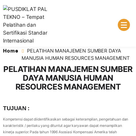
Lembaga Pelatihan dan Sertifikasi Standar Internasional
PUSDIKLAT PAL TEKNO – Tempat
Home
PELATIHAN MANAJEMEN SUMBER DAYA
Pelatihan dan Sertifikasi Standar
MANUSIA HUMAN RESOURCES MANAGEMENT
Internasional
PELATIHAN MANAJEMEN SUMBER
DAYA MANUSIA HUMAN
RESOURCES MANAGEMENT
TUJUAN :
Kompetensi dapat diidentifikasikan sebagai keterampilan, pengetahuan dan
karakteristik / perilaku yang dituntut agar karyawan dapat menampilkan
kinerja
superior.
Pada tahun 1996 Asosiasi Kompensasi Amerika telah