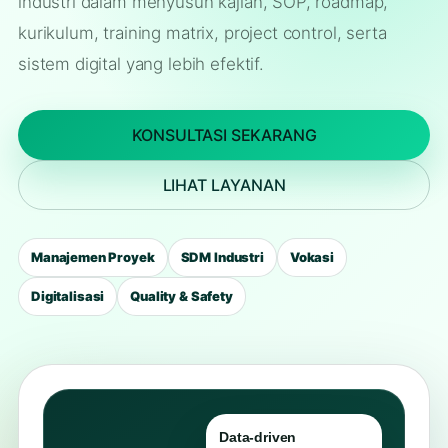
industri dalam menyusun kajian, SOP, roadmap,
kurikulum, training matrix, project control, serta
sistem digital yang lebih efektif.
KONSULTASI SEKARANG
LIHAT LAYANAN
Manajemen Proyek
SDM Industri
Vokasi
Digitalisasi
Quality & Safety
Data-driven