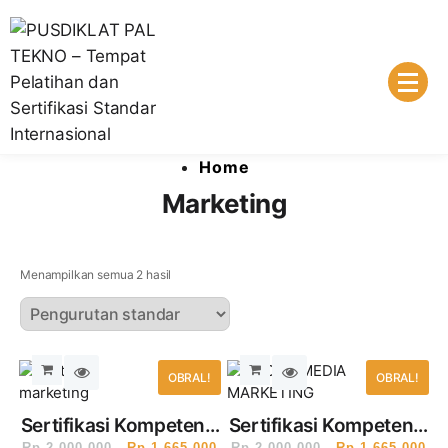
Lembaga Pelatihan dan Sertifikasi Standar Internasional
PUSDIKLAT PAL TEKNO – Tempat
Home
Pelatihan dan Sertifikasi Standar
Marketing
Internasional
Menampilkan semua 2 hasil
OBRAL!
OBRAL!
Sertifikasi Kompetensi
Sertifikasi Kompetensi
Rp
2,000,000
Rp
1,665,000
Rp
2,000,000
Rp
1,665,000