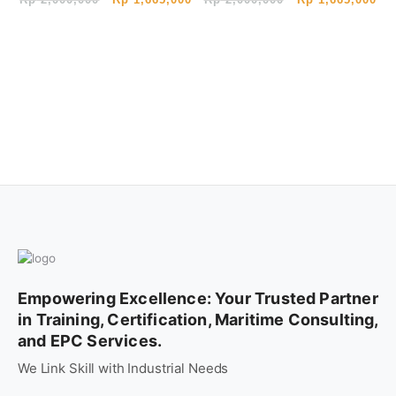
Digital Marketing
Social Media
Bersertifikat BNSP (1
Marketing
Hari)
Bersertifikat BNSP (1
Hari)
Empowering Excellence: Your Trusted Partner
in Training, Certification, Maritime Consulting,
and EPC Services.
We Link Skill with Industrial Needs