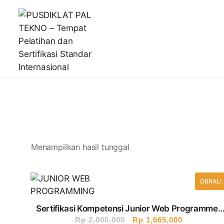
Lembaga Pelatihan dan Sertifikasi Standar Internasiona
PUSDIKLAT PAL TEKNO – Temp
Menampilkan hasil tunggal
OBRAL!
Sertifikasi Kompetensi Junior Web Programmer
Rp
Bersertifikat BNSP (1 Hari)
2,000,000
Rp
1,665,000