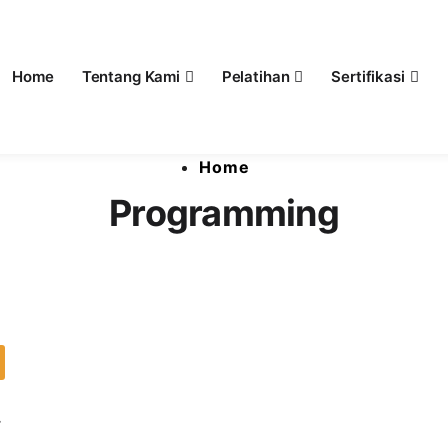
Home
Tentang Kami
Pelatihan
Sertifikasi
l
at Pelatihan dan Sertifikasi 
Home
Programming