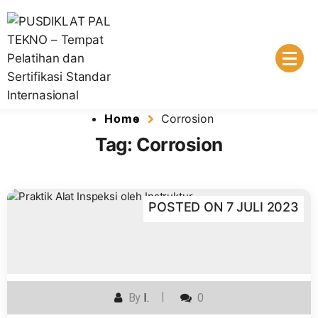
Lembaga Pelatihan dan Sertifikasi Standar Internasional
PUSDIKLAT PAL TEKNO – Tempat
Home
Corrosion
Pelatihan dan Sertifikasi Standar
Tag:
Corrosion
Internasional
POSTED ON
7 JULI 2023
By
I.
0