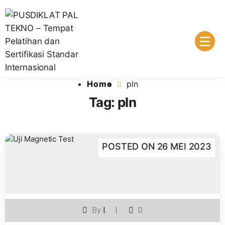
Skip
to
content
Lembaga Pelatihan dan Sertifikasi Standar Internasional
PUSDIKLAT PAL TEKNO – Tempat
Home
pln
Pelatihan dan Sertifikasi Standar
Tag:
pln
Internasional
POSTED ON
26 MEI 2023
By
I.
0