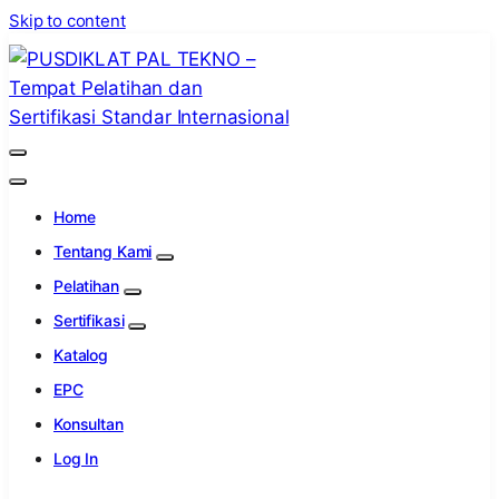
Skip to content
PUSDIKLAT PAL TEKNO – Tempat
Lembaga Pelatihan dan Sertifikasi Standar
Pelatihan dan Sertifikasi Standar
Internasional
Home
Internasional
Tentang Kami
Pelatihan
Sertifikasi
Katalog
EPC
Konsultan
Log In