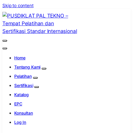
Skip to content
PUSDIKLAT PAL TEKNO – Tempat
Lembaga Pelatihan dan Sertifikasi Standar
Pelatihan dan Sertifikasi Standar
Internasional
Home
Internasional
Tentang Kami
Pelatihan
Sertifikasi
Katalog
EPC
Konsultan
Log In