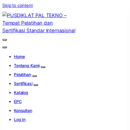
Skip to content
PUSDIKLAT PAL TEKNO – Tempat
Lembaga Pelatihan dan Sertifikasi Standar
Pelatihan dan Sertifikasi Standar
Internasional
Home
Internasional
Tentang Kami
Pelatihan
Sertifikasi
Katalog
EPC
Konsultan
Log In