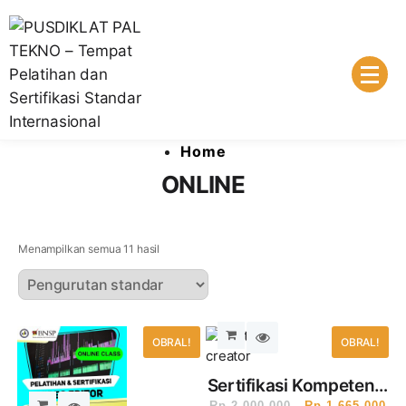
Lembaga Pelatihan dan Sertifikasi Standar Internasional
PUSDIKLAT PAL TEKNO – Tempat
Home
Pelatihan dan Sertifikasi Standar
ONLINE
Internasional
Menampilkan semua 11 hasil
OBRAL!
OBRAL!
Sertifikasi Kompetensi
Rp
2,000,000
Rp
1,665,000