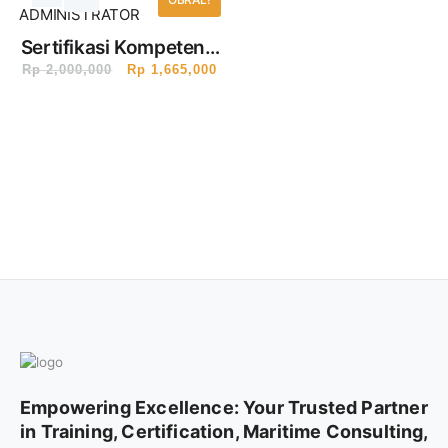
Hari)
Sertifikasi Kompetensi
Web Administrator
Rp
2,000,000
Rp
1,665,000
Bersertifikat BNSP (1
Hari)
Empowering Excellence: Your Trusted Partner
in Training, Certification, Maritime Consulting,