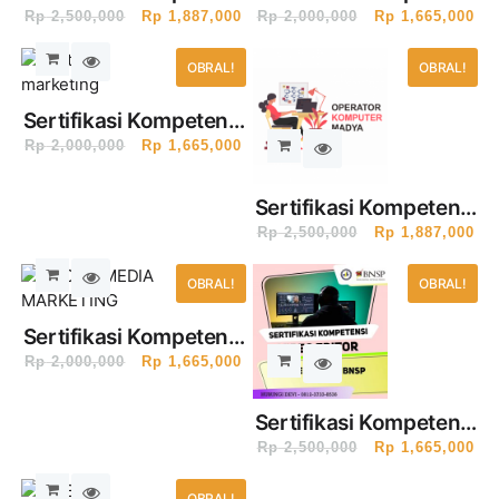
Desainer Multimedia
Desainer Multimedia
Rp
2,500,000
Rp
1,887,000
Rp
2,000,000
Rp
1,665,000
Madya Bersertifikat
Muda Bersertifikat
BNSP (1 Hari)
OBRAL!
BNSP (1 Hari)
OBRAL!
Sertifikasi Kompetensi
Digital Marketing
Rp
2,000,000
Rp
1,665,000
Bersertifikat BNSP (1
Hari)
Sertifikasi Kompetensi
Operator Komputer
Rp
2,500,000
Rp
1,887,000
Madya Bersertifikat
OBRAL!
BNSP (1 Hari)
OBRAL!
Sertifikasi Kompetensi
Social Media
Rp
2,000,000
Rp
1,665,000
Marketing
Bersertifikat BNSP (1
Sertifikasi Kompetensi
Hari)
Video Editing/Editor
Rp
2,500,000
Rp
1,665,000
Bersertifikat BNSP (1
OBRAL!