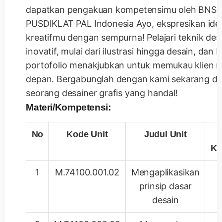
dapatkan pengakuan kompetensimu oleh BNSP 
PUSDIKLAT PAL Indonesia Ayo, ekspresikan ide
kreatifmu dengan sempurna! Pelajari teknik des
inovatif, mulai dari ilustrasi hingga desain, dan
portofolio menakjubkan untuk memukau klien 
depan. Bergabunglah dengan kami sekarang da
seorang desainer grafis yang handal!
Materi/Kompetensi:
No
Kode Unit
Judul Unit
Ko
1
M.74100.001.02
Mengaplikasikan
prinsip dasar
desain