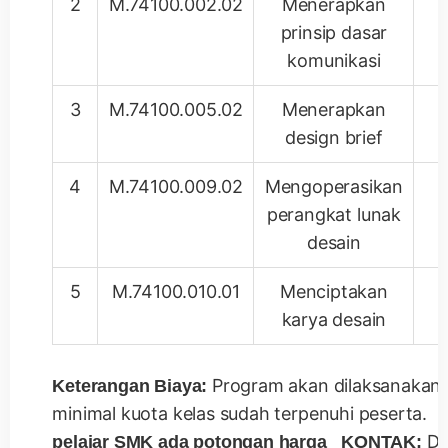
2
M.74100.002.02
Menerapkan
prinsip dasar
komunikasi
3
M.74100.005.02
Menerapkan
design brief
4
M.74100.009.02
Mengoperasikan
perangkat lunak
desain
5
M.74100.010.01
Menciptakan
karya desain
Program akan dilaksanakan j
Keterangan Biaya:
minimal kuota kelas sudah terpenuhi peserta.
Dev
pelajar SMK ada potongan harga
KONTAK: