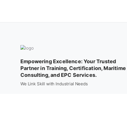
Empowering Excellence: Your Trusted
Partner in Training, Certification, Maritime
Consulting, and EPC Services.
We Link Skill with Industrial Needs
Alamat:
Jl. Ujung, Komplek PT PAL Indonesia, Surabaya 60156
031-99222422 / 031-3286406
Telp:
info@pusdiklatpal.com
Email:
www.pusdiklatpal.com
Website: