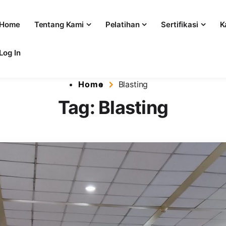
Home
Tentang Kami
Pelatihan
Sertifikasi
K
Log In
l
at Pelatihan dan Sertifikasi 
Home
Blasting
Tag:
Blasting