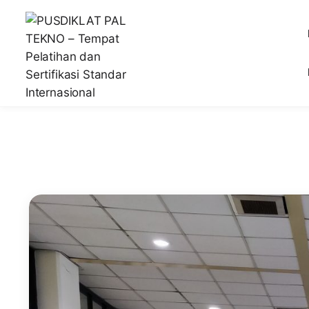
Lembaga Pelatihan dan Sertifikasi Standar Internasiona
PUSDIKLAT PAL TEKNO – Temp