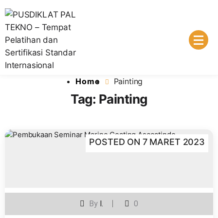
Skip
to
content
Lembaga Pelatihan dan Sertifikasi Standar Internasional
PUSDIKLAT PAL TEKNO – Tempat
Home
Painting
Pelatihan dan Sertifikasi Standar
Tag:
Painting
Internasional
POSTED ON
7 MARET 2023
By
I.
0