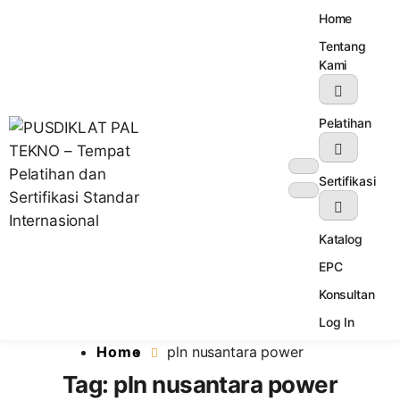
Home
Tentang
Kami
Pelatihan
Sertifikasi
Katalog
Lembaga Pelatihan dan Sertifikasi Standar Internasional
PUSDIKLAT PAL TEKNO – Tempat
EPC
Pelatihan dan Sertifikasi Standar
Internasional
Konsultan
Log In
Home
pln nusantara power
Tag:
pln nusantara power