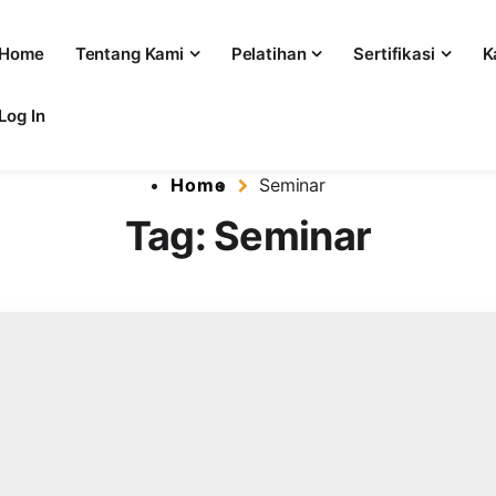
Home
Tentang Kami
Pelatihan
Sertifikasi
K
Log In
l
at Pelatihan dan Sertifikasi 
Home
Seminar
Tag:
Seminar