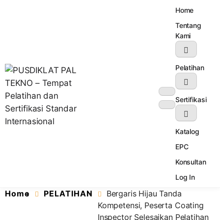
Home
Tentang
Kami
Pelatihan
Sertifikasi
Katalog
Lembaga Pelatihan dan Sertifikasi Standar Internasional
PUSDIKLAT PAL TEKNO – Tempat
EPC
Pelatihan dan Sertifikasi Standar
Internasional
Konsultan
Log In
Home
PELATIHAN
Bergaris Hijau Tanda
Kompetensi, Peserta Coating
Inspector Selesaikan Pelatihan