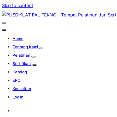
Skip to content
PUSDIKLAT PAL TEKNO – Tempat
Lembaga Pelatihan dan Sertifikasi Standar Internasiona
Home
Tentang Kami
Pelatihan
Sertifikasi
Katalog
EPC
Konsultan
Log In